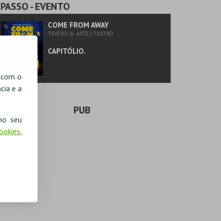
PASSO
- EVENTO
COME FROM AWAY
TEATRO & ARTE | TEATRO
CAPITÓLIO.
, com o
cia e a
PUB
no seu
Cookies
,