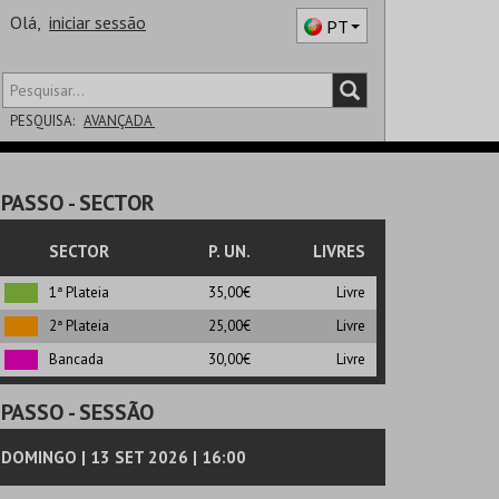
Olá,
iniciar sessão
PT
PESQUISA:
AVANÇADA
DISTRITO
PASSO
- SECTOR
SALA
SECTOR
P. UN.
LIVRES
1ª Plateia
35,00€
Livre
2ª Plateia
25,00€
Livre
Bancada
30,00€
Livre
PASSO
- SESSÃO
DOMINGO | 13 SET 2026 | 16:00