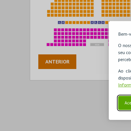
Bem-v
O noss
seu co
perceb
ANTERIOR
Ao cl
disp
Inform
Ace