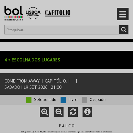
Olá,
iniciar sessão
PT
0
CARRINHO
4
»
ESCOLHA DOS LUGARES
EVENTOS
COME FROM AWAY
|
CAPITÓLIO.
|
|
CARTÕES
SÁBADO | 19 SET 2026 | 21:00
PRODUTOS
Selecionado
Livre
Ocupado
P A L C O
Os lugares L19, 3, 4 e 20, são exclusivos para acompanhantes de pessoas com Mobilidade Condicionada