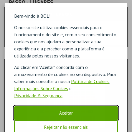
PASSO
- LUGARES
SELECÇÃO RÁPIDA DE LUGARES
Bem-vindo à BOL!
O nosso site utiliza cookies essenciais para o
Indique a quantidade
funcionamento do site e, com o seu consentimento,
Na planta, selecione o lugar.
cookies que nos ajudam a personalizar a sua
experiência e a perceber como a plataforma é
PASSO
- SECTOR
utilizada pelos nossos visitantes.
2ª PLATEIA
Ao clicar em "Aceitar" concorda com o
armazenamento de cookies no seu dispositivo. Para
saber mais consulte a nossa
Política de Cookies
,
Informações Sobre Cookies
e
Privacidade & Segurança
.
Aceitar
Rejeitar não essenciais