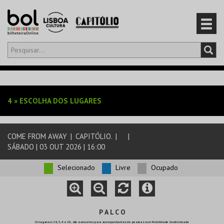
Olá,
iniciar sessão
PT
0
CARRINHO
4
»
ESCOLHA DOS LUGARES
EVENTOS
COME FROM AWAY
|
CAPITÓLIO.
|
|
CARTÕES
SÁBADO | 03 OUT 2026 | 16:00
PRODUTOS
Selecionado
Livre
Ocupado
P A L C O
Os lugares L19, 3, 4 e 20, são exclusivos para acompanhantes de pessoas com Mobilidade Condicionada