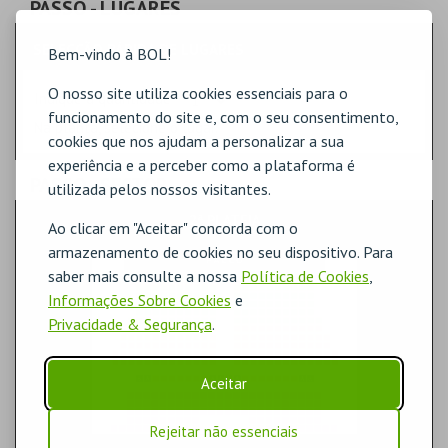
PASSO
- LUGARES
SELECÇÃO RÁPIDA DE LUGARES
Bem-vindo à BOL!
O nosso site utiliza cookies essenciais para o
Indique a quantidade
funcionamento do site e, com o seu consentimento,
Na planta, selecione o lugar.
cookies que nos ajudam a personalizar a sua
experiência e a perceber como a plataforma é
PASSO
- SECTOR
utilizada pelos nossos visitantes.
2ª PLATEIA
Ao clicar em "Aceitar" concorda com o
armazenamento de cookies no seu dispositivo. Para
saber mais consulte a nossa
Política de Cookies
,
Informações Sobre Cookies
e
Privacidade & Segurança
.
Aceitar
Rejeitar não essenciais