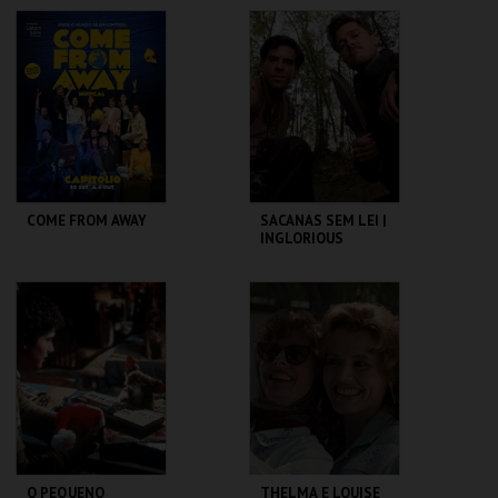
SCORSESE
CAPITÓLIO.
CAPITÓLIO.
MAIS INFO
MAIS INFO
COMPRAR
COMPRAR
COME FROM AWAY
SACANAS SEM LEI |
INGLORIOUS
BASTERDS
CAPITÓLIO.
CAPITÓLIO.
MAIS INFO
MAIS INFO
COMPRAR
COMPRAR
O PEQUENO
THELMA E LOUISE