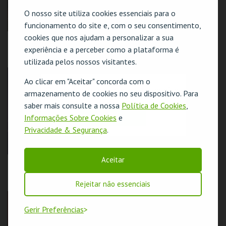
COMPRAR
COMPRAR
O nosso site utiliza cookies essenciais para o
funcionamento do site e, com o seu consentimento,
cookies que nos ajudam a personalizar a sua
O CLUBE DOS
DE OLHOS BEM
POETAS MORTOS |
FECHADOS | EYES
experiência e a perceber como a plataforma é
DEAD POETS
WIDE SHUT
utilizada pelos nossos visitantes.
SOCIETY
CAPITÓLIO.
CAPITÓLIO.
Ao clicar em "Aceitar" concorda com o
O evento escolhido não está disponível
armazenamento de cookies no seu dispositivo. Para
MAIS INFO
MAIS INFO
saber mais consulte a nossa
Política de Cookies
,
OK
Informações Sobre Cookies
e
COMPRAR
COMPRAR
Privacidade & Segurança
.
Aceitar
GALA ART’ALEGRIA
MARIA LEITÃO |
PARA ONDE VÃO AS
COISAS PERDIDAS
Rejeitar não essenciais
CAPITÓLIO.
CAPITÓLIO.
Gerir Preferências