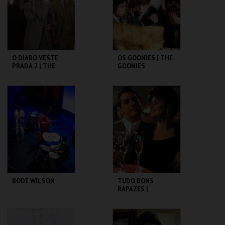
COMPRAR
COMPRAR
O DIABO VESTE
OS GOONIES | THE
PRADA 2 | THE
GOONIES
DEVIL WEARS
PRADA 2
CAPITÓLIO.
CAPITÓLIO.
MAIS INFO
MAIS INFO
COMPRAR
COMPRAR
BODE WILSON
TUDO BONS
RAPAZES |
GOODFELLAS -
CICLO MARTIN
SCORSESE
CAPITÓLIO.
CAPITÓLIO.