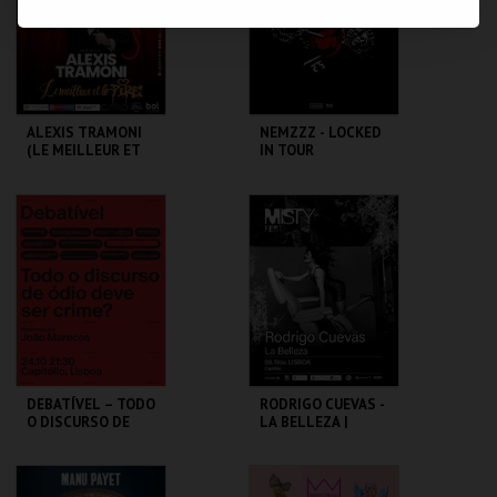
MAIS INFO
MAIS INFO
COMPRAR
COMPRAR
ALEXIS TRAMONI
NEMZZZ - LOCKED
(LE MEILLEUR ET
IN TOUR
LE PIRE)
CAPITÓLIO.
CAPITÓLIO.
MAIS INFO
MAIS INFO
COMPRAR
COMPRAR
DEBATÍVEL – TODO
RODRIGO CUEVAS -
O DISCURSO DE
LA BELLEZA |
ÓDIO DEVE SER
MISTY FEST
CRIME?
CAPITÓLIO.
CAPITÓLIO.