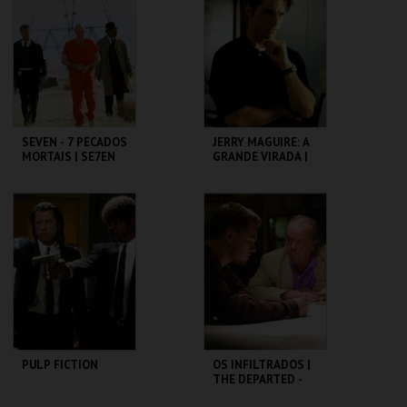
MAIS INFO
MAIS INFO
COMPRAR
COMPRAR
SEVEN - 7 PECADOS
JERRY MAGUIRE: A
MORTAIS | SE7EN
GRANDE VIRADA |
JERRY MAGUIRE
CAPITÓLIO.
CAPITÓLIO.
MAIS INFO
MAIS INFO
COMPRAR
COMPRAR
PULP FICTION
OS INFILTRADOS |
THE DEPARTED -
CICLO MARTIN