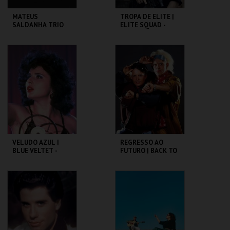
MATEUS
TROPA DE ELITE |
SALDANHA TRIO
ELITE SQUAD -
CICLO CLÁSSICOS
DO BRASIL
CAPITÓLIO.
CAPITÓLIO.
MAIS INFO
MAIS INFO
COMPRAR
COMPRAR
VELUDO AZUL |
REGRESSO AO
BLUE VELTET -
FUTURO | BACK TO
CICLO DAVID
THE FUTURE
LYNCH
CAPITÓLIO.
CAPITÓLIO.
MAIS INFO
MAIS INFO
COMPRAR
COMPRAR