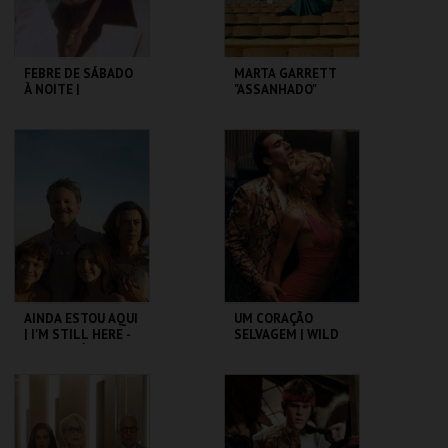
FEBRE DE SÁBADO
MARTA GARRETT
À NOITE |
"ASSANHADO"
SATURDAY NIGHT
QUARTETO
FEVER
CAPITÓLIO.
CAPITÓLIO.
MAIS INFO
MAIS INFO
COMPRAR
COMPRAR
AINDA ESTOU AQUI
UM CORAÇÃO
| I'M STILL HERE -
SELVAGEM | WILD
CICLO CLÁSSICOS
AT HEART – CICLO
DO BRASIL
DAVID LYNCH
CAPITÓLIO.
CAPITÓLIO.
MAIS INFO
MAIS INFO