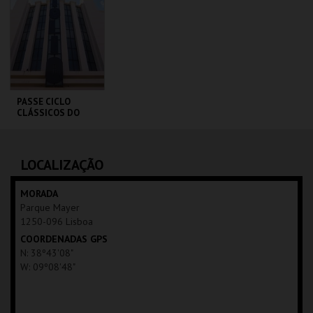
MAIS INFO
MAIS INFO
COMPRAR
COMPRAR
PASSE CICLO
CLÁSSICOS DO
BRASIL
CAPITÓLIO.
AQUISIÇÃO
LOCALIZAÇÃO
MAIS INFO
MORADA
Parque Mayer
COMPRAR
1250-096 Lisboa
COORDENADAS GPS
N: 38º43'08"
W: 09º08'48"