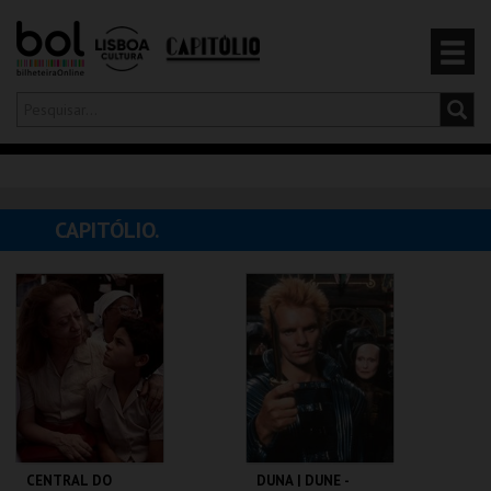
Olá,
iniciar sessão
PT
0
CARRINHO
CAPITÓLIO.
EVENTOS
CARTÕES
PRODUTOS
CENTRAL DO
DUNA | DUNE -