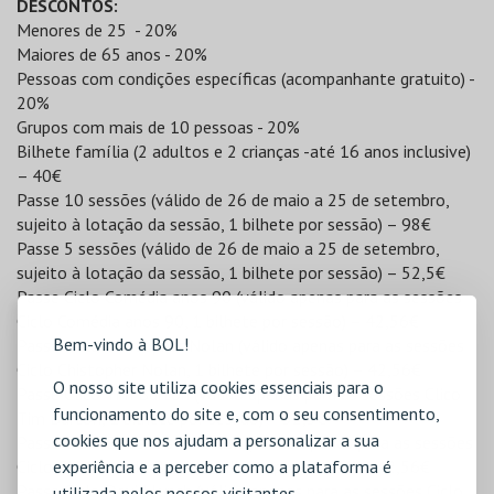
DESCONTOS:
Menores de 25 - 20%
Maiores de 65 anos - 20%
Pessoas com condições específicas (acompanhante gratuito) -
20%
Grupos com mais de 10 pessoas - 20%
Bilhete família (2 adultos e 2 crianças -até 16 anos inclusive)
– 40€
Passe 10 sessões (válido de 26 de maio a 25 de setembro,
sujeito à lotação da sessão, 1 bilhete por sessão) – 98€
Passe 5 sessões (válido de 26 de maio a 25 de setembro,
sujeito à lotação da sessão, 1 bilhete por sessão) – 52,5€
Passe Ciclo Comédia anos 90 (válido apenas para as sessões
Ciclo Comédia anos 90, 1 bilhete por sessão) – 42,56€
Bem-vindo à BOL!
Passe Ciclo Chistopher Nolan (válido apenas para as sessões
Ciclo Chistopher Nolan, 1 bilhete por sessão) – 42,56€
O nosso site utiliza cookies essenciais para o
Passe Clico Tim Burton (válido apenas para as sessões Clico
funcionamento do site e, com o seu consentimento,
Tim Burton, 1 bilhete por sessão) – 52,5€
cookies que nos ajudam a personalizar a sua
Passe Ciclo Clássicos do Brasil (válido apenas para as sessões
experiência e a perceber como a plataforma é
Ciclo Clássicos do Brasil, 1 bilhete por sessão) – 42,56€
Passe Ciclo David Lynch (válido apenas para as sessões Ciclo
utilizada pelos nossos visitantes.