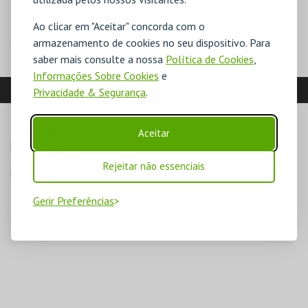
David Lynch, 1 bilhete por sessão) – 42,56€
Ao clicar em "Aceitar" concorda com o
Passe Ciclo Martin Scorsese (válido apenas para as sessões
armazenamento de cookies no seu dispositivo. Para
Ciclo Martin Scorsese, 1 bilhete por sessão) – 42,56€
saber mais consulte a nossa
Política de Cookies
,
Informações Sobre Cookies
e
LOCALIZAÇÃO
Privacidade & Segurança
.
MORADA
Aceitar
Parque Mayer

1250-096 Lisboa
Rejeitar não essenciais
Direcções para Capitólio.
Gerir Preferências