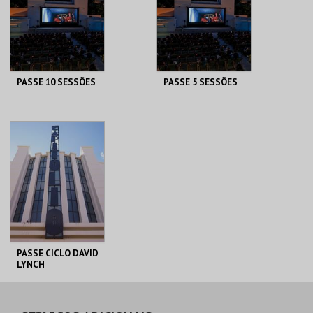
PASSE 10 SESSÕES
PASSE 5 SESSÕES
CAPITÓLIO.
CAPITÓLIO.
AQUISIÇÃO
AQUISIÇÃO
MAIS INFO
MAIS INFO
COMPRAR
COMPRAR
PASSE CICLO DAVID
LYNCH
CAPITÓLIO.
AQUISIÇÃO