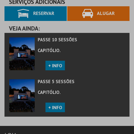
SERVIÇOS ADICIONAIS
RESERVAR
ALUGAR
MAIS INFO
COMPRAR
VEJA AINDA:
PASSE 10 SESSÕES
CAPITÓLIO.
+ INFO
PASSE 5 SESSÕES
CAPITÓLIO.
+ INFO