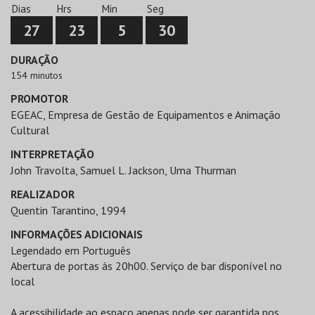
Dias
Hrs
Min
Seg
27
23
5
30
DURAÇÃO
154 minutos
PROMOTOR
EGEAC, Empresa de Gestão de Equipamentos e Animação
Cultural
INTERPRETAÇÃO
John Travolta, Samuel L. Jackson, Uma Thurman
REALIZADOR
Quentin Tarantino, 1994
INFORMAÇÕES ADICIONAIS
Legendado em Português
Abertura de portas às 20h00. Serviço de bar disponível no
local
A acessibilidade ao espaço apenas pode ser garantida nos