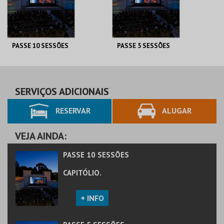
PASSE 10 SESSÕES
PASSE 5 SESSÕES
CAPITÓLIO.
CAPITÓLIO.
AQUISIÇÃO
AQUISIÇÃO
SERVIÇOS ADICIONAIS
RESERVAR
ALUGAR
MAIS INFO
MAIS INFO
COMPRAR
COMPRAR
VEJA AINDA:
PASSE 10 SESSÕES
CAPITÓLIO.
+ INFO