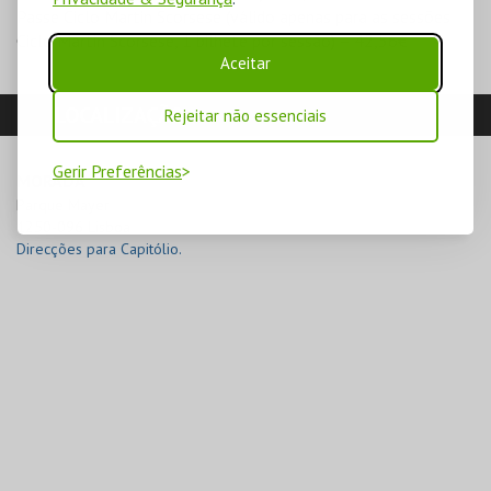
Passe Ciclo Martin Scorsese (válido apenas para as sessões
Ciclo Martin Scorsese, 1 bilhete por sessão) – 42,56€
Aceitar
LOCALIZAÇÃO
Rejeitar não essenciais
Gerir Preferências
MORADA
Parque Mayer

1250-096 Lisboa
Direcções para Capitólio.