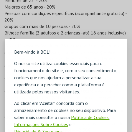
Menores de 25 - 20%
Maiores de 65 anos - 20%
Pessoas com condições específicas (acompanhante gratuito) -
20%
Grupos com mais de 10 pessoas - 20%
Bilhete família (2 adultos e 2 crianças -até 16 anos inclusive)
– 40€
Passe 10 sessões (válido de 26 de maio a 25 de setembro,
Bem-vindo à BOL!
sujeito à lotação da sessão, 1 bilhete por sessão) – 98€
Passe 5 sessões (válido de 26 de maio a 25 de setembro,
O nosso site utiliza cookies essenciais para o
sujeito à lotação da sessão, 1 bilhete por sessão) – 52,5€
funcionamento do site e, com o seu consentimento,
Passe Ciclo Comédia anos 90 (válido apenas para as sessões
cookies que nos ajudam a personalizar a sua
Ciclo Comédia anos 90, 1 bilhete por sessão) – 42,56€
Passe Ciclo Chistopher Nolan (válido apenas para as sessões
experiência e a perceber como a plataforma é
Ciclo Chistopher Nolan, 1 bilhete por sessão) – 42,56€
utilizada pelos nossos visitantes.
Passe Clico Tim Burton (válido apenas para as sessões Clico
Ao clicar em "Aceitar" concorda com o
Tim Burton, 1 bilhete por sessão) – 52,5€
armazenamento de cookies no seu dispositivo. Para
Passe Ciclo Clássicos do Brasil (válido apenas para as sessões
Ciclo Clássicos do Brasil, 1 bilhete por sessão) – 42,56€
saber mais consulte a nossa
Política de Cookies
,
Passe Ciclo David Lynch (válido apenas para as sessões Ciclo
Informações Sobre Cookies
e
David Lynch, 1 bilhete por sessão) – 42,56€
Privacidade & Segurança
.