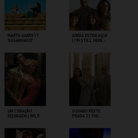
COMPRAR
COMPRAR
MARTA GARRETT
AINDA ESTOU AQUI
"ASSANHADO"
| I'M STILL HERE -
QUARTETO
CICLO CLÁSSICOS
DO BRASIL
CAPITÓLIO.
CAPITÓLIO.
MAIS INFO
MAIS INFO
COMPRAR
COMPRAR
UM CORAÇÃO
O DIABO VESTE
SELVAGEM | WILD
PRADA 2 | THE
AT HEART – CICLO
DEVIL WEARS
DAVID LYNCH
PRADA 2
CAPITÓLIO.
CAPITÓLIO.