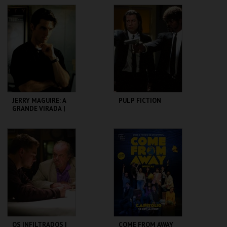
CICLO MARTIN
SCORSESE
CAPITÓLIO.
CAPITÓLIO.
MAIS INFO
MAIS INFO
COMPRAR
COMPRAR
JERRY MAGUIRE: A
PULP FICTION
GRANDE VIRADA |
JERRY MAGUIRE
CAPITÓLIO.
CAPITÓLIO.
MAIS INFO
MAIS INFO
COMPRAR
COMPRAR
OS INFILTRADOS |
COME FROM AWAY