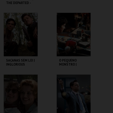
THE DEPARTED -
CICLO MARTIN
SCORSESE
CAPITÓLIO.
CAPITÓLIO.
MAIS INFO
MAIS INFO
COMPRAR
COMPRAR
SACANAS SEM LEI |
O PEQUENO
INGLORIOUS
MONSTRO |
BASTERDS
GREMLINS
CAPITÓLIO.
CAPITÓLIO.
MAIS INFO
MAIS INFO
COMPRAR
COMPRAR