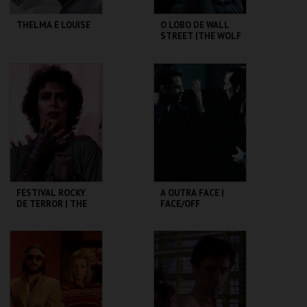
THELMA E LOUISE
O LOBO DE WALL
STREET |THE WOLF
OF WALL STREET -
CICLO MARTIN
SCORSESE
CAPITÓLIO.
CAPITÓLIO.
MAIS INFO
MAIS INFO
COMPRAR
COMPRAR
FESTIVAL ROCKY
A OUTRA FACE |
DE TERROR | THE
FACE/OFF
ROCKY HORROR
PICTURE SHOW
CAPITÓLIO.
CAPITÓLIO.
MAIS INFO
MAIS INFO