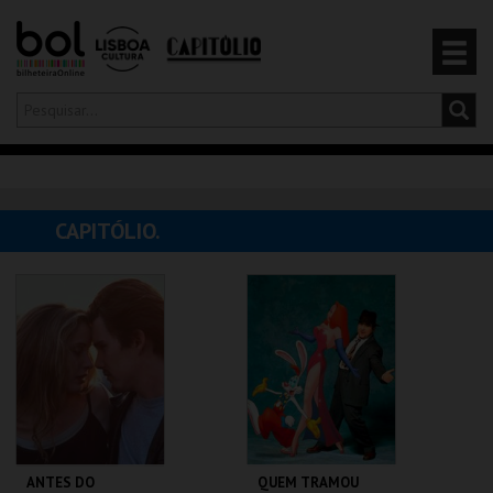
Olá,
iniciar sessão
PT
0
CARRINHO
CAPITÓLIO.
EVENTOS
CARTÕES
PRODUTOS
ANTES DO
QUEM TRAMOU