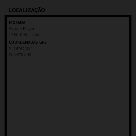
AQUISIÇÃO
LOCALIZAÇÃO
MAIS INFO
MORADA
Parque Mayer
COMPRAR
1250-096 Lisboa
COORDENADAS GPS
N: 38º43'08"
W: 09º08'48"