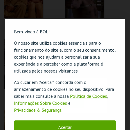
COMPRAR
COMPRAR
OS TENENBAUMS –
TAXI DRIVER -
UMA COMÉDIA
CICLO MARTIN
Bem-vindo à BOL!
GENIAL | THE
SCORSESE
ROYAL
TENENBAUMS
CAPITÓLIO.
CAPITÓLIO.
O nosso site utiliza cookies essenciais para o
funcionamento do site e, com o seu consentimento,
cookies que nos ajudam a personalizar a sua
MAIS INFO
MAIS INFO
experiência e a perceber como a plataforma é
utilizada pelos nossos visitantes.
COMPRAR
COMPRAR
Ao clicar em "Aceitar" concorda com o
O evento escolhido não está disponível
armazenamento de cookies no seu dispositivo. Para
ANNIE HALL
O CLUBE DOS
saber mais consulte a nossa
Política de Cookies
,
POETAS MORTOS |
OK
Informações Sobre Cookies
e
DEAD POETS
SOCIETY
Privacidade & Segurança
.
CAPITÓLIO.
CAPITÓLIO.
Aceitar