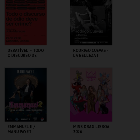
MAIS INFO
MAIS INFO
COMPRAR
COMPRAR
DEBATÍVEL – TODO
RODRIGO CUEVAS -
O DISCURSO DE
LA BELLEZA |
ÓDIO DEVE SER
MISTY FEST
CRIME?
CAPITÓLIO.
CAPITÓLIO.
MAIS INFO
MAIS INFO
COMPRAR
COMPRAR
EMMANUEL II /
MISS DRAG LISBOA
MANU PAYET
2026