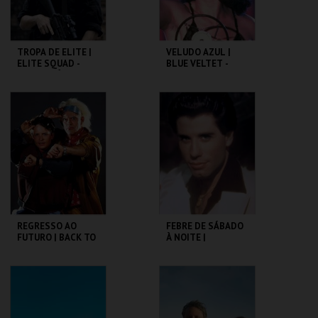
TROPA DE ELITE |
VELUDO AZUL |
ELITE SQUAD -
BLUE VELTET -
CICLO CLÁSSICOS
CICLO DAVID
DO BRASIL
LYNCH
CAPITÓLIO.
CAPITÓLIO.
MAIS INFO
MAIS INFO
COMPRAR
COMPRAR
REGRESSO AO
FEBRE DE SÁBADO
FUTURO | BACK TO
À NOITE |
THE FUTURE
SATURDAY NIGHT
FEVER
CAPITÓLIO.
CAPITÓLIO.
MAIS INFO
MAIS INFO