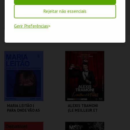
MAIS INFO
MAIS INFO
Rejeitar não essenciais
COMPRAR
COMPRAR
Gerir Preferências
DE OLHOS BEM
GALA ART’ALEGRIA
FECHADOS | EYES
WIDE SHUT
CAPITÓLIO.
CAPITÓLIO.
MAIS INFO
MAIS INFO
COMPRAR
COMPRAR
MARIA LEITÃO |
ALEXIS TRAMONI
PARA ONDE VÃO AS
(LE MEILLEUR ET
COISAS PERDIDAS
LE PIRE)
CAPITÓLIO.
CAPITÓLIO.