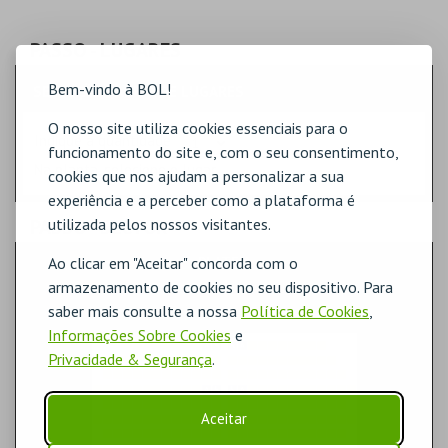
PASSO
- LUGARES
Bem-vindo à BOL!
SELECÇÃO RÁPIDA DE LUGARES
O nosso site utiliza cookies essenciais para o
Indique a quantidade
funcionamento do site e, com o seu consentimento,
Na planta, selecione o lugar.
cookies que nos ajudam a personalizar a sua
experiência e a perceber como a plataforma é
utilizada pelos nossos visitantes.
PASSO
- SECTOR
Ao clicar em "Aceitar" concorda com o
PLATEIA
armazenamento de cookies no seu dispositivo. Para
saber mais consulte a nossa
Política de Cookies
,
Informações Sobre Cookies
e
Privacidade & Segurança
.
Aceitar