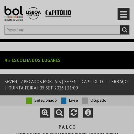
Olá,
iniciar sessão
PT
0
CARRINHO
4
»
ESCOLHA DOS LUGARES
EVENTOS
SEVEN - 7 PECADOS MORTAIS | SE7EN
|
CAPITÓLIO.
|
TERRAÇO
CARTÕES
|
QUINTA-FEIRA | 03 SET 2026 | 21:00
PRODUTOS
Selecionado
Livre
Ocupado
P A L C O
Os lugares A3, A4, D3 e D4, são exclusivos para acompanhantes de pessoas com Mobilidade Condicionada