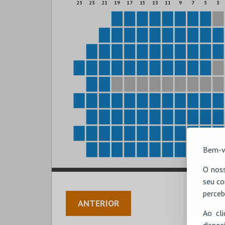
25
23
21
19
17
15
13
11
9
7
5
3
Bem-v
O noss
seu co
perceb
ANTERIOR
Ao cl
disp