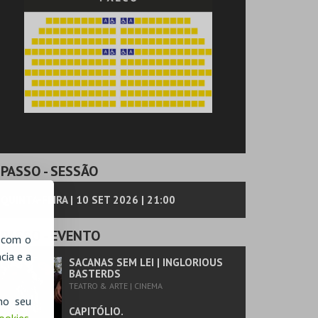
PASSO
- SESSÃO
QUINTA-FEIRA | 10 SET 2026 | 21:00
PASSO
- EVENTO
, com o
cia e a
SACANAS SEM LEI | INGLORIOUS
BASTERDS
TEATRO & ARTE | CINEMA
no seu
CAPITÓLIO.
Cookies
,