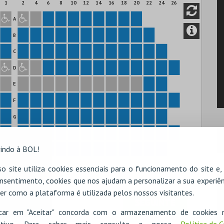
1
2
4
6
8
10
12
14
16
18
20
22
24
26
A
B
C
D
E
F
G
H
indo à BOL!
I
o site utiliza cookies essenciais para o funcionamento do site e
nsentimento, cookies que nos ajudam a personalizar a sua experiên
er como a plataforma é utilizada pelos nossos visitantes.
icar em "Aceitar" concorda com o armazenamento de cookies 
ositivo. Para saber mais consulte a nossa
Política de 