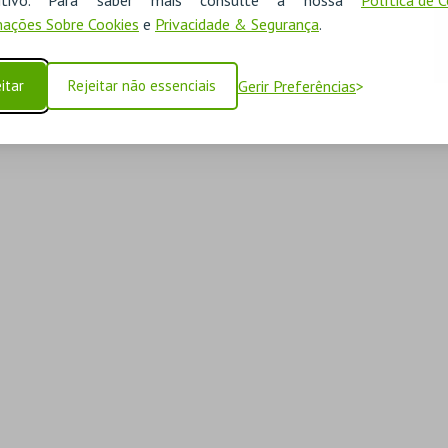
ações Sobre Cookies
e
Privacidade & Segurança
.
itar
Rejeitar não essenciais
Gerir Preferências