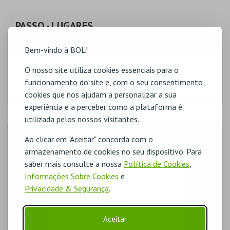
PASSO
- LUGARES
SELECÇÃO RÁPIDA DE LUGARES
Bem-vindo à BOL!
O nosso site utiliza cookies essenciais para o
Indique a quantidade
funcionamento do site e, com o seu consentimento,
Na planta, selecione o lugar.
cookies que nos ajudam a personalizar a sua
experiência e a perceber como a plataforma é
PASSO
- SECTOR
utilizada pelos nossos visitantes.
PLATEIA
Ao clicar em "Aceitar" concorda com o
armazenamento de cookies no seu dispositivo. Para
saber mais consulte a nossa
Política de Cookies
,
Informações Sobre Cookies
e
Privacidade & Segurança
.
Aceitar