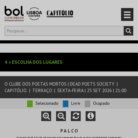
Olá,
iniciar sessão
PT
0
CARRINHO
4
»
ESCOLHA DOS LUGARES
EVENTOS
O CLUBE DOS POETAS MORTOS | DEAD POETS SOCIETY
|
CARTÕES
CAPITÓLIO.
|
TERRAÇO
|
SEXTA-FEIRA | 25 SET 2026 | 21:00
PRODUTOS
Selecionado
Livre
Ocupado
P A L C O
Os lugares A3, A4, D3 e D4, são exclusivos para acompanhantes de pessoas com Mobilidade Condicionada