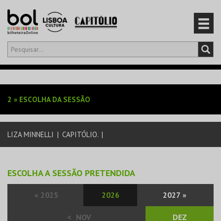
Olá,
iniciar sessão
PT
0
CARRINHO
2
»
ESCOLHA DA SESSÃO
EVENTOS
LIZA MINNELLI
|
CAPITÓLIO.
|
CARTÕES
PRODUTOS
ESCOLHA A SESSÃO PRETENDIDA
«
2025
2026
2027
»
<
NOV
DEZ