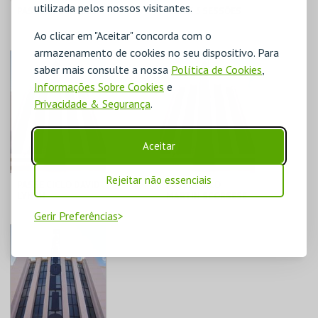
utilizada pelos nossos visitantes.
PASSE 10 SESSÕES
PASSE 5 SESSÕES
Ao clicar em "Aceitar" concorda com o
CAPITÓLIO.
CAPITÓLIO.
armazenamento de cookies no seu dispositivo. Para
saber mais consulte a nossa
Política de Cookies
,
AQUISIÇÃO
AQUISIÇÃO
Informações Sobre Cookies
e
MAIS INFO
MAIS INFO
Privacidade & Segurança
.
COMPRAR
COMPRAR
Aceitar
Rejeitar não essenciais
PASSE CICLO DAVID
PASSE CICLO
LYNCH
MARTIN SCORSESE
Gerir Preferências
CAPITÓLIO.
CAPITÓLIO.
AQUISIÇÃO
AQUISIÇÃO
MAIS INFO
MAIS INFO
COMPRAR
COMPRAR