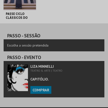
PASSE CICLO
CLÁSSICOS DO
BRASIL
CAPITÓLIO.
AQUISIÇÃO
PASSO
- SESSÃO
MAIS INFO
Escolha a sessão pretendida
COMPRAR
PASSO
- EVENTO
LIZA MINNELLI
TEATRO & ARTE | TEATRO
CAPITÓLIO.
COMPRAR