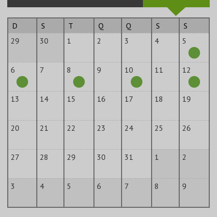
D
S
T
Q
Q
S
S
29
30
1
2
3
4
5
6
7
8
9
10
11
12
13
14
15
16
17
18
19
20
21
22
23
24
25
26
27
28
29
30
31
1
2
3
4
5
6
7
8
9